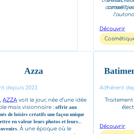
durable, fon
de la chro
conseil bea
conseil ju
l’autono
l’épanouiss
Découvrir
soient client
Cosmétiqu
Azza
Batimen
t depuis 2023
Adhérent dep
,
AZZA
voit le jour, née d’une idée
Traitement 
ple mais visionnaire :
offrir aux
élect
nés de loisirs créatifs une façon unique
ttre en valeur leurs photos et leurs
Découvrir
ouvenirs
. À une époque où le