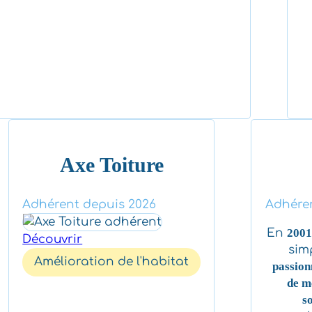
Axe Toiture
Adhérent depuis 2026
Adhéren
En
2001
Découvrir
sim
Amélioration de l'habitat
passion
de me
s