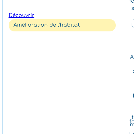
f
s
Découvrir
Amélioration de l'habitat
A
f
m