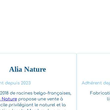
Alia Nature
t depuis 2023
Adhérent dep
2018 de racines belgo-françaises,
Fabricati
a Nature
propose une vente à
l
ile privilégiant le naturel et la