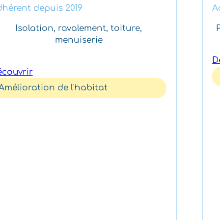
ont pu créer leur propre activité, en
hérent depuis 2019
A
toute liberté et sans engagement
Isolation, ravalement, toiture,
financier initial.
menuiserie
D
couvrir
Amélioration de l'habitat