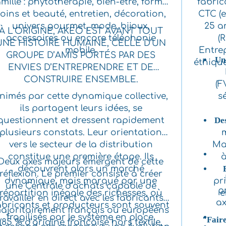
amille : phytothérapie, bien-être, forme,
fabric
oins et beauté, entretien, décoration,
CTC (e
univers gourmet, mode, bijoux,
25 an
À L’ORIGINE, AKEO EST AVANT TOUT
accessoires ou encore téléphonie
(
UNE HISTOIRE HUMAINE, CELLE D’UN
mobile.
Entrep
GROUPE D’AMIS PORTÉS PAR DES
Un
éthique
ENVIES D’ENTREPRENDRE ET DE
CONSTRUIRE ENSEMBLE.
(F
nimés par cette dynamique collective,
s
ils partagent leurs idées, se
questionnent et dressent rapidement
Des
plusieurs constats. Leur orientation
m
vers le secteur de la distribution
Ma
constitue une première étape. Ils
à
Deux axes majeurs émergent de cette
découvrent alors un marché
réflexion. Le premier consiste à créer
dynamique, mais marqué par une
pri
une Centrale d’achats capable de
p
répartition inégale des richesses, où
e
travailler en direct avec les fabricants,
ax
abricants et producteurs sont souvent
ajoritairement français ou européens
fragilisés par le système en place.
"Faire
(85 % d’origine française hors textile,