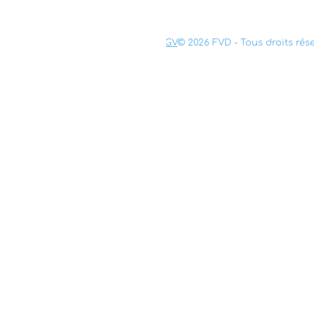
Mentions légales
Confidentialité
CGV
© 2026 FVD - Tous droits rés