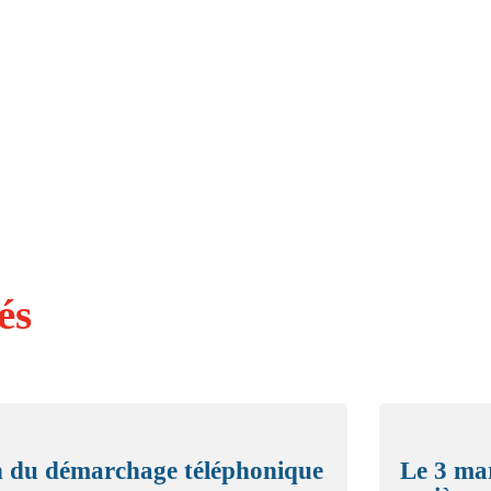
és
n du démarchage téléphonique
Le 3 ma