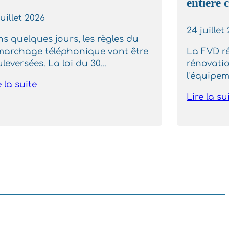
entière 
de la ve
juillet 2026
l’amélio
24 juillet
de l’hab
s quelques jours, les règles du
archage téléphonique vont être
La FVD ré
leversées. La loi du 30...
rénovatio
l'équipeme
e la suite
Lire la su