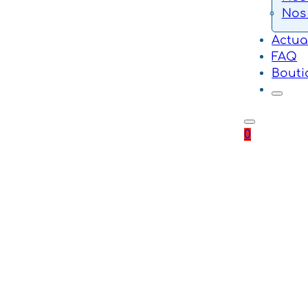
Nos
Actua
FAQ
Bouti
0