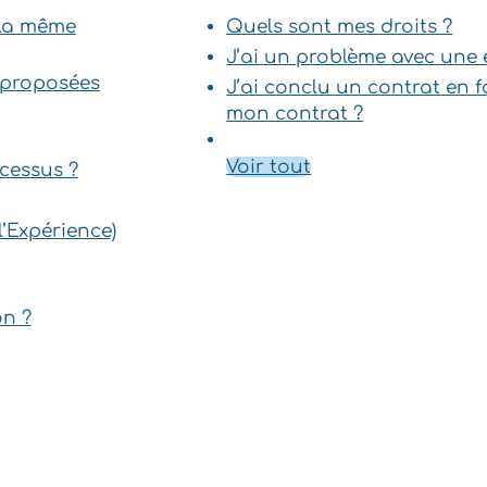
s la même
Quels sont mes droits ?
J’ai un problème avec une e
s proposées
J’ai conclu un contrat en f
mon contrat ?
Voir tout
ocessus ?
l’Expérience)
on ?