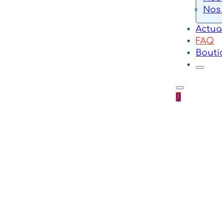
Nos
Actua
FAQ
Bouti
0