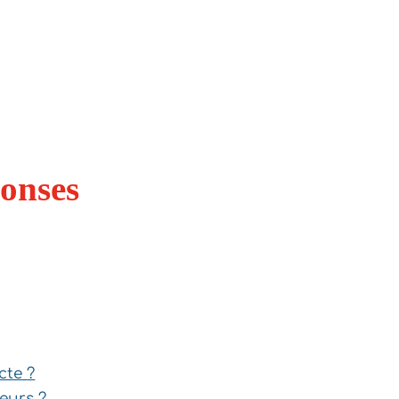
ponses
cte ?
eurs ?