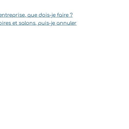
ntreprise, que dois-je faire ?
oires et salons, puis-je annuler