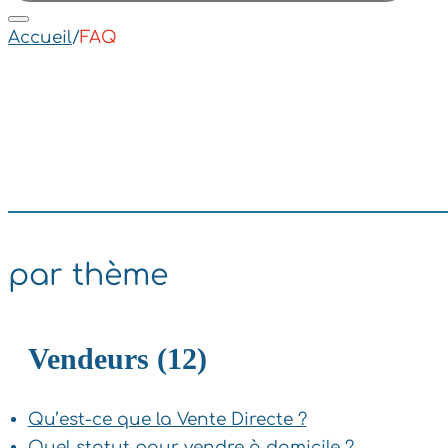
Accueil
/
FAQ
par thème
Vendeurs (12)
Qu’est-ce que la Vente Directe ?
Quel statut pour vendre à domicile ?