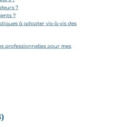
deurs ?
ients ?
atiques à adopter vis-à-vis des
s professionnelles pour mes
)