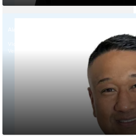
Alexandre Goolab
Vice-Président
Vente en réunion