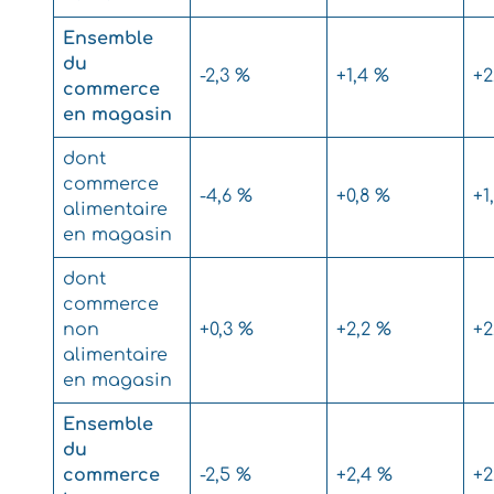
Ensemble
du
-2,3 %
+1,4 %
+2
commerce
en magasin
dont
commerce
-4,6 %
+0,8 %
+1
alimentaire
en magasin
dont
commerce
non
+0,3 %
+2,2 %
+2
alimentaire
en magasin
Ensemble
du
commerce
-2,5 %
+2,4 %
+2