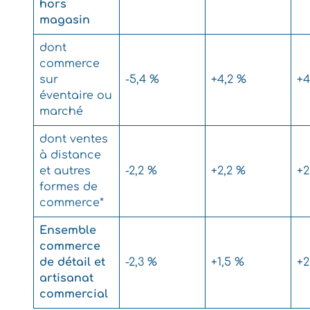
hors
magasin
dont
commerce
sur
-5,4 %
+4,2 %
+4
éventaire ou
marché
dont ventes
à distance
et autres
-2,2 %
+2,2 %
+2
formes de
commerce*
Ensemble
commerce
de détail et
-2,3 %
+1,5 %
+2
artisanat
commercial