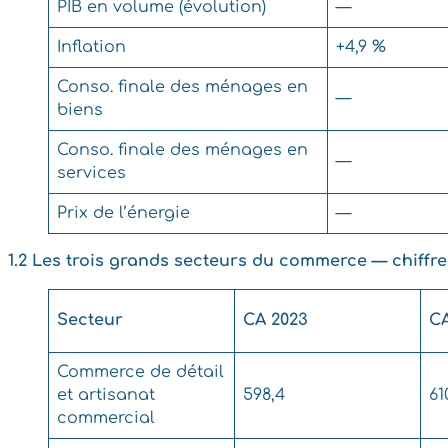
PIB en volume (évolution)
—
Inflation
+4,9 %
Conso. finale des ménages en
—
biens
Conso. finale des ménages en
—
services
Prix de l’énergie
—
1.2 Les trois grands secteurs du commerce — chiffre
Secteur
CA 2023
CA
Commerce de détail
et artisanat
598,4
61
commercial