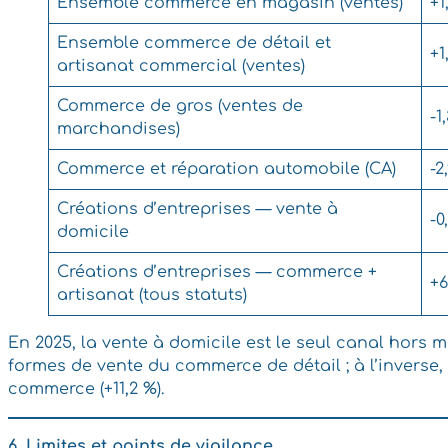
Ensemble commerce en magasin (ventes)
+1
Ensemble commerce de détail et
+1
artisanat commercial (ventes)
Commerce de gros (ventes de
-1
marchandises)
Commerce et réparation automobile (CA)
-2
Créations d’entreprises — vente à
-0
domicile
Créations d’entreprises — commerce +
+6
artisanat (tous statuts)
En 2025, la vente à domicile est le seul canal hors 
formes de vente du commerce de détail ; à l’inverse,
commerce (+11,2 %).
6. Limites et points de vigilance