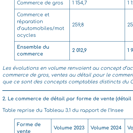
Commerce de gros
1 154,7
1 
Commerce et
réparation
259,8
25
d’automobiles/mot
ocycles
Ensemble du
2 012,9
1 
commerce
Les évolutions en volume renvoient au concept d’act
commerce de gros, ventes au détail pour le commerce
que ce sont des concepts comptables distincts du C
2. Le commerce de détail par forme de vente (détail
Table reprise du Tableau 3.1 du rapport de l’Insee
Forme de
Volume 2023
Volume 2024
Vo
vente