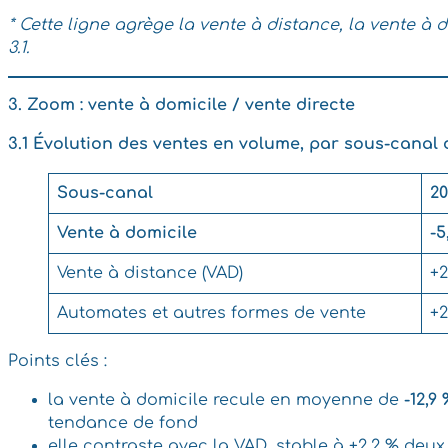
* Cette ligne agrège la vente à distance, la vente à
3.1.
3. Zoom : vente à domicile / vente directe
3.1 Évolution des ventes en volume, par sous-canal
Sous-canal
2
Vente à domicile
-5
Vente à distance (VAD)
+2
Automates et autres formes de vente
+2
Points clés :
la vente à domicile recule en moyenne de
-12,9
tendance de fond
elle contraste avec la VAD, stable à +2,2 % deux