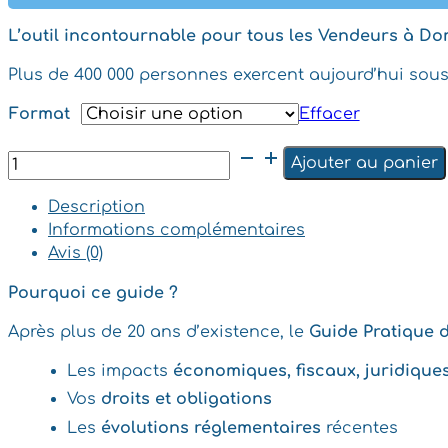
L’outil incontournable pour tous les Vendeurs à Do
Plus de 400 000 personnes exercent aujourd’hui sous 
Format
Effacer
quantité
Ajouter au panier
de
Guide
Description
pratique
Informations complémentaires
du
Avis (0)
VDI
Pourquoi ce guide ?
2025
Après plus de 20 ans d’existence, le
Guide Pratique 
Les impacts
économiques, fiscaux, juridique
Vos
droits et obligations
Les
évolutions réglementaires
récentes