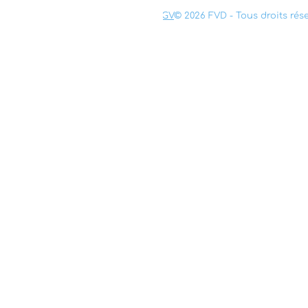
Mentions légales
Confidentialité
CGV
© 2026 FVD - Tous droits rés