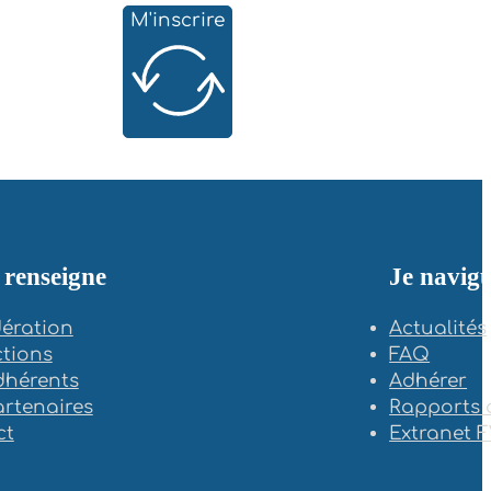
M'inscrire
 renseigne
Je navig
ération
Actualités
tions
FAQ
dhérents
Adhérer
rtenaires
Rapports d
ct
Extranet 