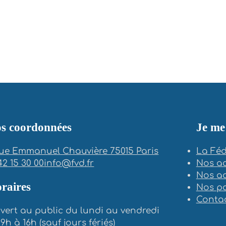
s coordonnées
Je me
 rue Emmanuel Chauvière 75015 Paris
La Féd
42 15 30 00
info@fvd.fr
Nos ac
Nos a
raires
Nos pa
Conta
vert au public du lundi au vendredi
9h à 16h (sauf jours fériés)