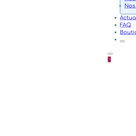
Nos
Actua
FAQ
Bouti
0