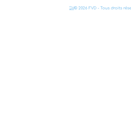
Mentions légales
Confidentialité
CGV
© 2026 FVD - Tous droits rés